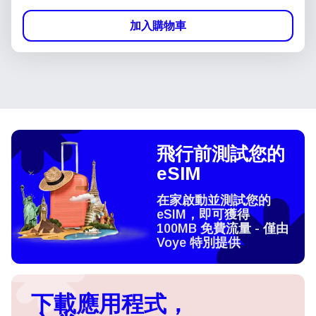
加入購物車
飛行前測試您的
eSIM
在家啟動並測試您的
eSIM，即可獲得
100MB 免費流量 - 僅由
Voye 特別提供
下載應用程式，