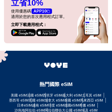
立省10%
使用優惠碼
APP10
適用於您的首次應用程式訂單。
立即下載應用程式：
熱門國際 eSIM
美國 eSIM
法國 eSIM
西班牙 eSIM
義大利 eSIM
土耳其 eSIM
墨西哥 eSIM
英國 eSIM
加拿大 eSIM
泰國 eSIM
馬來西亞 eSIM
日本eSIM
越南 eSIM
印度 eSIM
德國eSIM
希臘 eSIM
沙烏地阿拉伯 eSIM
阿拉伯聯合大公國 eSIM
埃及 eSIM