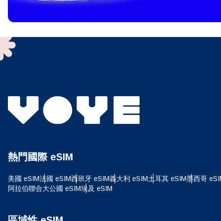
To get
techno
They w
or ent
of eSI
選
電子
搜尋
熱門國際 eSIM
USD
美國 eSIM
法國 eSIM
西班牙 eSIM
義大利 eSIM
土耳其 eSIM
墨西哥 eSI
阿拉伯聯合大公國 eSIM
埃及 eSIM
SGD
區域性 eSIM