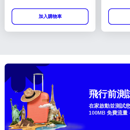
加入購物車
飛行前測試
在家啟動並測試您的
100MB 免費流量 
選
How 