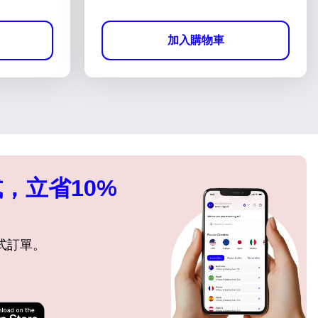
加入購物車
，立省10%
式訂單。
關閉彈出視窗
關閉彈出視窗