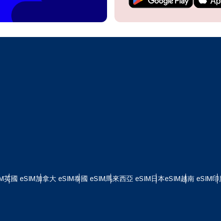
繼續前往您的帳戶或在幾秒鐘內建立一個新帳戶。
 your eSIM, start by checking if your device supports eSIM
logy. Then, contact your mobile carrier to request an eSIM activ
ill provide you with a QR code or activation details that you ca
繼續使用
Apple
er in your device settings. Once activated, you can enjoy the ben
繁體中文
M without needing a physical SIM card!
或使用電子郵件繼續
擇貨幣：
郵件
貨幣
發送驗證碼
 - 美元 (US)
KRW - 韓元
M
英國 eSIM
加拿大 eSIM
泰國 eSIM
馬來西亞 eSIM
日本eSIM
越南 eSIM
印
 - 新加坡元
TWD - 新台幣