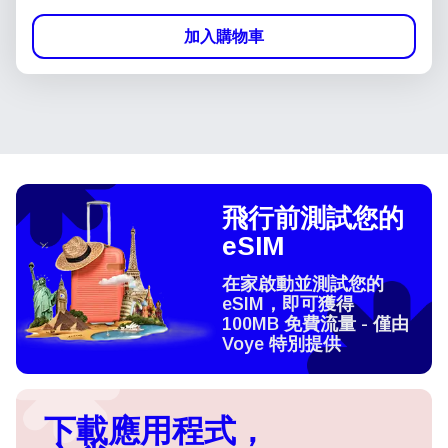
加入購物車
飛行前測試您的
eSIM
在家啟動並測試您的
eSIM，即可獲得
100MB 免費流量 - 僅由
Voye 特別提供
下載應用程式，