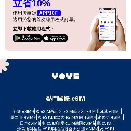
立省10%
使用優惠碼
APP10
適用於您的首次應用程式訂單。
立即下載應用程式：
熱門國際 eSIM
美國 eSIM
法國 eSIM
西班牙 eSIM
義大利 eSIM
土耳其 eSIM
墨西哥 eSIM
英國 eSIM
加拿大 eSIM
泰國 eSIM
馬來西亞 eSIM
日本eSIM
越南 eSIM
印度 eSIM
德國eSIM
希臘 eSIM
沙烏地阿拉伯 eSIM
阿拉伯聯合大公國 eSIM
埃及 eSIM