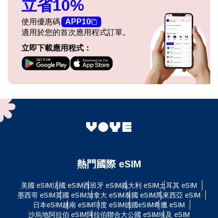
立省10%
使用優惠碼
APP10
適用於您的首次應用程式訂單。
立即下載應用程式：
熱門國際 eSIM
美國 eSIM
法國 eSIM
西班牙 eSIM
義大利 eSIM
土耳其 eSIM
墨西哥 eSIM
英國 eSIM
加拿大 eSIM
泰國 eSIM
馬來西亞 eSIM
日本eSIM
越南 eSIM
印度 eSIM
德國eSIM
希臘 eSIM
沙烏地阿拉伯 eSIM
阿拉伯聯合大公國 eSIM
埃及 eSIM