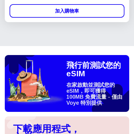
加入購物車
飛行前測試您的
eSIM
在家啟動並測試您的
eSIM，即可獲得
100MB 免費流量 - 僅由
Voye 特別提供
下載應用程式，