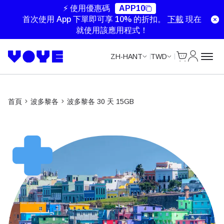
⚡ 使用優惠碼
APP10
首次使用 App 下單即可享 10% 的折扣。
下載
現在
就使用該應用程式！
Cart
我的帳戶
ZH-HANT
TWD
首頁
波多黎各
波多黎各 30 天 15GB