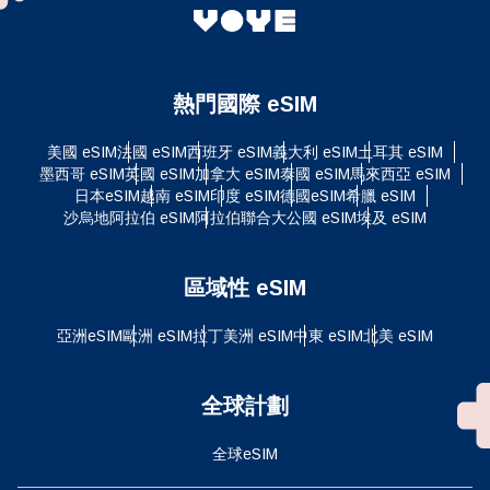
熱門國際 eSIM
美國 eSIM
法國 eSIM
西班牙 eSIM
義大利 eSIM
土耳其 eSIM
墨西哥 eSIM
英國 eSIM
加拿大 eSIM
泰國 eSIM
馬來西亞 eSIM
日本eSIM
越南 eSIM
印度 eSIM
德國eSIM
希臘 eSIM
沙烏地阿拉伯 eSIM
阿拉伯聯合大公國 eSIM
埃及 eSIM
區域性 eSIM
亞洲eSIM
歐洲 eSIM
拉丁美洲 eSIM
中東 eSIM
北美 eSIM
全球計劃
全球eSIM