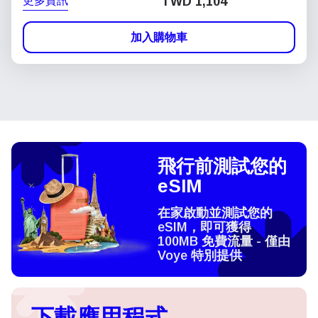
更多資訊
TWD 1,104
加入購物車
飛行前測試您的
eSIM
在家啟動並測試您的
eSIM，即可獲得
100MB 免費流量 - 僅由
Voye 特別提供
下載應用程式，