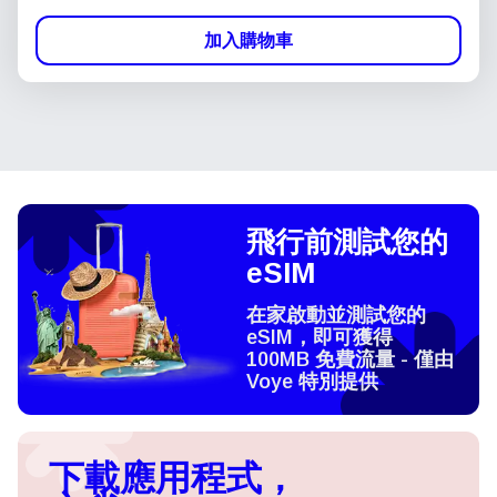
加入購物車
飛行前測試您的
eSIM
在家啟動並測試您的
eSIM，即可獲得
100MB 免費流量 - 僅由
Voye 特別提供
下載應用程式，