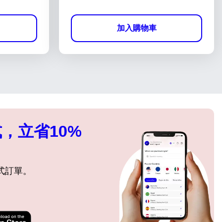
加入購物車
，立省10%
式訂單。
關閉彈出視窗
關閉彈出視窗