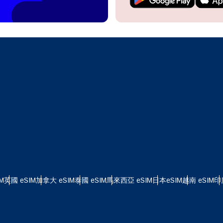
繼續前往您的帳戶或在幾秒鐘內建立一個新帳戶。
 your eSIM, start by checking if your device supports eSIM
logy. Then, contact your mobile carrier to request an eSIM activ
ill provide you with a QR code or activation details that you ca
繼續使用
Apple
er in your device settings. Once activated, you can enjoy the ben
繁體中文
M without needing a physical SIM card!
或使用電子郵件繼續
擇貨幣：
郵件
貨幣
發送驗證碼
 - 美元 (US)
KRW - 韓元
M
英國 eSIM
加拿大 eSIM
泰國 eSIM
馬來西亞 eSIM
日本eSIM
越南 eSIM
印
 - 新加坡元
TWD - 新台幣