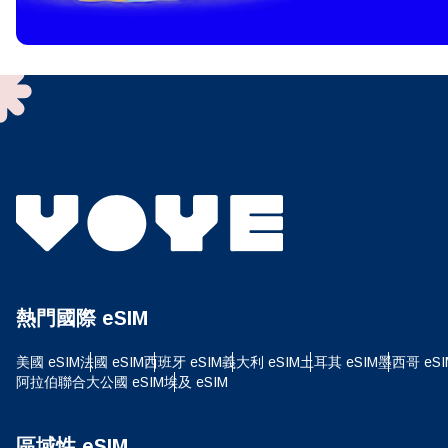
To get
techno
They w
or ent
of eSI
選
電子
搜尋
熱門國際 eSIM
USD
美國 eSIM
法國 eSIM
西班牙 eSIM
義大利 eSIM
土耳其 eSIM
墨西哥 eSI
阿拉伯聯合大公國 eSIM
埃及 eSIM
SGD
區域性 eSIM