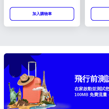
加入購物車
飛行前測試
在家啟動並測試您的
100MB 免費流量 
選
How 