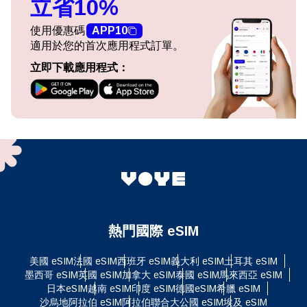
立省10%
使用優惠碼
APP10
適用於您的首次應用程式訂單。
立即下載應用程式：
熱門國際 eSIM
美國 eSIM
法國 eSIM
西班牙 eSIM
義大利 eSIM
土耳其 eSIM
墨西哥 eSIM
英國 eSIM
加拿大 eSIM
泰國 eSIM
馬來西亞 eSIM
日本eSIM
越南 eSIM
印度 eSIM
德國eSIM
希臘 eSIM
沙烏地阿拉伯 eSIM
阿拉伯聯合大公國 eSIM
埃及 eSIM