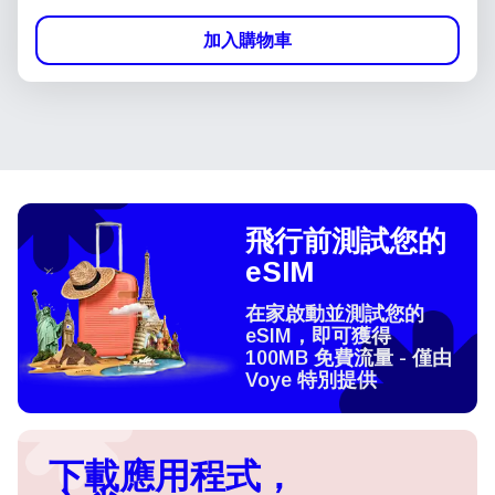
加入購物車
飛行前測試您的
eSIM
在家啟動並測試您的
eSIM，即可獲得
100MB 免費流量 - 僅由
Voye 特別提供
下載應用程式，