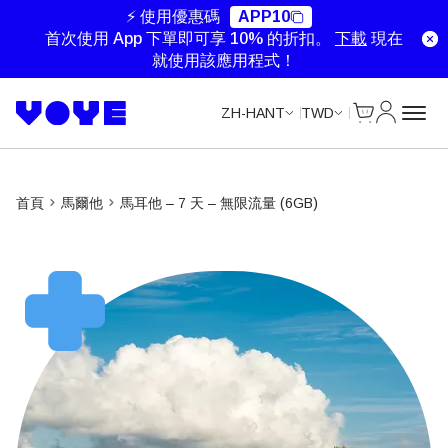
Unlimited Data
Unlimited Data
Unlimited Data
Unlimited Data
⚡ 使用優惠碼
APP10
首次使用 App 下單即可享 10% 的折扣。
下載
現在
就使用該應用程式！
Cart
我的帳戶
ZH-HANT
TWD
首頁
馬爾他
馬耳他 – 7 天 – 無限流量 (6GB)