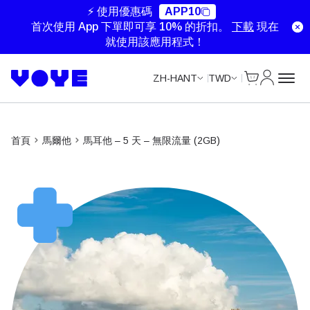
Unlimited Data
Unlimited Data
Unlimited Data
Unlimited Data
⚡ 使用優惠碼
APP10
首次使用 App 下單即可享 10% 的折扣。
下載
現在
就使用該應用程式！
Cart
我的帳戶
ZH-HANT
TWD
首頁
馬爾他
馬耳他 – 5 天 – 無限流量 (2GB)