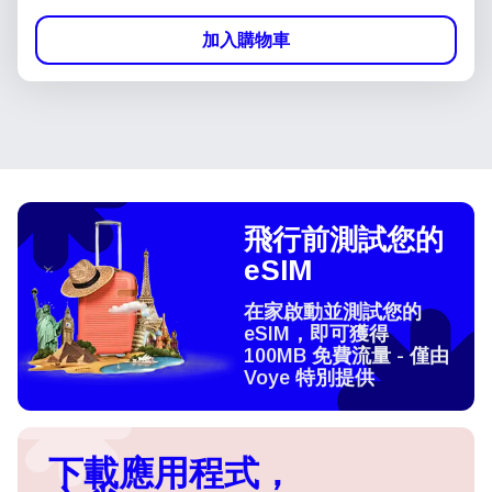
加入購物車
飛行前測試您的
eSIM
在家啟動並測試您的
eSIM，即可獲得
100MB 免費流量 - 僅由
Voye 特別提供
下載應用程式，