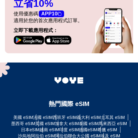
立省10%
使用優惠碼
APP10
適用於您的首次應用程式訂單。
立即下載應用程式：
熱門國際 eSIM
美國 eSIM
法國 eSIM
西班牙 eSIM
義大利 eSIM
土耳其 eSIM
墨西哥 eSIM
英國 eSIM
加拿大 eSIM
泰國 eSIM
馬來西亞 eSIM
日本eSIM
越南 eSIM
印度 eSIM
德國eSIM
希臘 eSIM
沙烏地阿拉伯 eSIM
阿拉伯聯合大公國 eSIM
埃及 eSIM