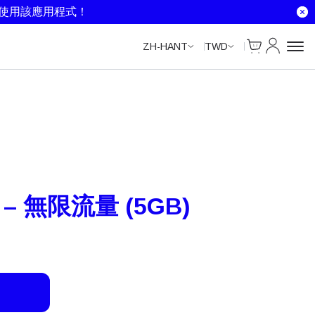
Unlimited Data
Unlimited Data
Unlimited Data
Unlimited Data
就使用該應用程式！
Cart
我的帳戶
ZH-HANT
TWD
 – 無限流量 (5GB)