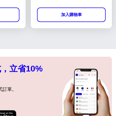
加入購物車
，立省10%
式訂單。
關閉彈出視窗
關閉彈出視窗