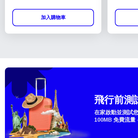
加入購物車
飛行前測試
在家啟動並測試您的
100MB 免費流量 
選
How 