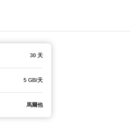
30 天
5 GB/天
馬爾他