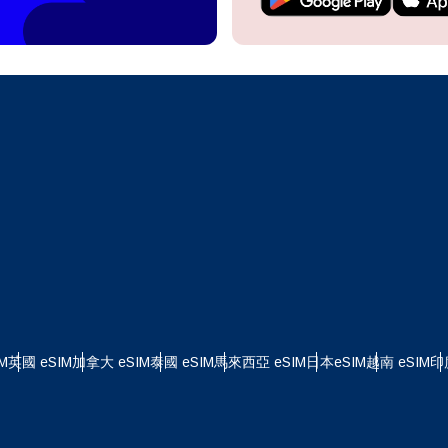
繼續前往您的帳戶或在幾秒鐘內建立一個新帳戶。
 your eSIM, start by checking if your device supports eSIM
logy. Then, contact your mobile carrier to request an eSIM activ
ill provide you with a QR code or activation details that you ca
繼續使用
Apple
er in your device settings. Once activated, you can enjoy the ben
繁體中文
M without needing a physical SIM card!
或使用電子郵件繼續
擇貨幣：
郵件
貨幣
發送驗證碼
 - 美元 (US)
KRW - 韓元
M
英國 eSIM
加拿大 eSIM
泰國 eSIM
馬來西亞 eSIM
日本eSIM
越南 eSIM
印
 - 新加坡元
TWD - 新台幣