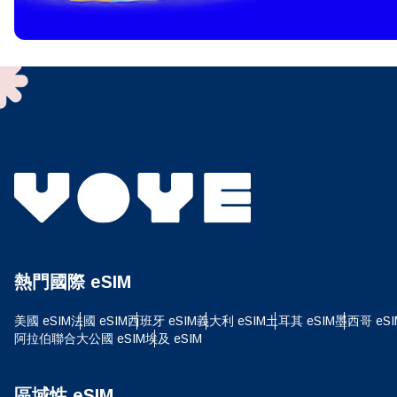
To get
techno
They w
or ent
of eSI
選
電子
搜尋
熱門國際 eSIM
USD
美國 eSIM
法國 eSIM
西班牙 eSIM
義大利 eSIM
土耳其 eSIM
墨西哥 eSI
阿拉伯聯合大公國 eSIM
埃及 eSIM
SGD
區域性 eSIM