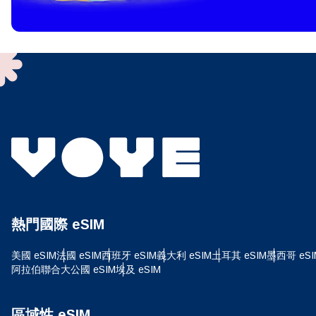
To get
techno
They w
or ent
of eSI
選
電子
搜尋
熱門國際 eSIM
USD
美國 eSIM
法國 eSIM
西班牙 eSIM
義大利 eSIM
土耳其 eSIM
墨西哥 eSI
阿拉伯聯合大公國 eSIM
埃及 eSIM
SGD
區域性 eSIM