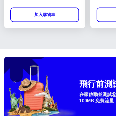
加入購物車
飛行前測試
在家啟動並測試您的
100MB 免費流量 
選
How 