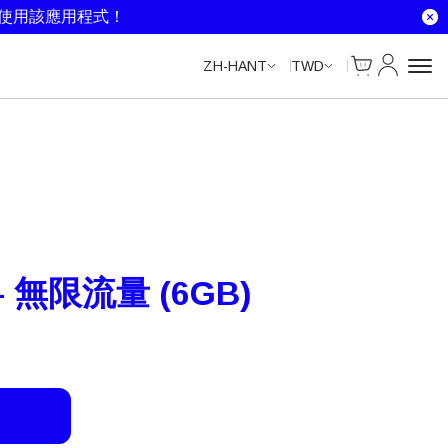
Unlimited Data
Unlimited Data
Unlimited Data
Unlimited Data
就使用該應用程式！
Cart
我的帳戶
ZH-HANT
TWD
– 無限流量 (6GB)