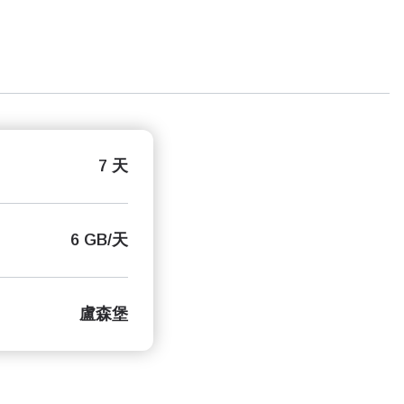
7 天
6 GB/天
盧森堡