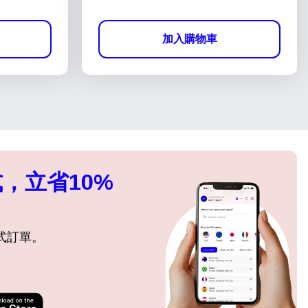
加入購物車
，立省10%
式訂單。
關閉彈出視窗
關閉彈出視窗