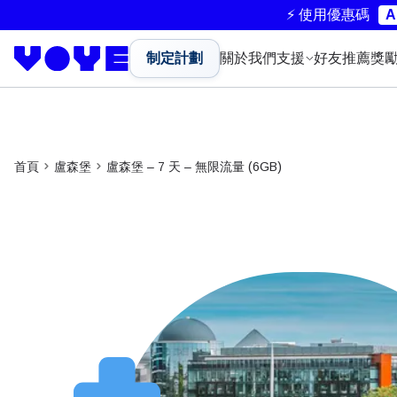
⚡ 使用優惠碼
A
制定計劃
關於我們
支援
好友推薦獎
首頁
盧森堡
盧森堡 – 7 天 – 無限流量 (6GB)