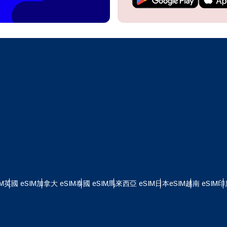
繼續前往您的帳戶或在幾秒鐘內建立一個新帳戶。
 your eSIM, start by checking if your device supports eSIM
logy. Then, contact your mobile carrier to request an eSIM activ
ill provide you with a QR code or activation details that you ca
繼續使用
Apple
er in your device settings. Once activated, you can enjoy the ben
繁體中文
M without needing a physical SIM card!
或使用電子郵件繼續
擇貨幣：
郵件
貨幣
發送驗證碼
 - 美元 (US)
KRW - 韓元
M
英國 eSIM
加拿大 eSIM
泰國 eSIM
馬來西亞 eSIM
日本eSIM
越南 eSIM
印
 - 新加坡元
TWD - 新台幣