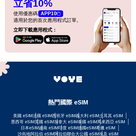
立省10%
使用優惠碼
APP10
適用於您的首次應用程式訂單。
立即下載應用程式：
熱門國際 eSIM
美國 eSIM
法國 eSIM
西班牙 eSIM
義大利 eSIM
土耳其 eSIM
墨西哥 eSIM
英國 eSIM
加拿大 eSIM
泰國 eSIM
馬來西亞 eSIM
日本eSIM
越南 eSIM
印度 eSIM
德國eSIM
希臘 eSIM
沙烏地阿拉伯 eSIM
阿拉伯聯合大公國 eSIM
埃及 eSIM