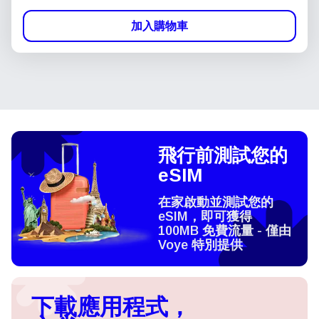
加入購物車
飛行前測試您的
eSIM
在家啟動並測試您的
eSIM，即可獲得
100MB 免費流量 - 僅由
Voye 特別提供
下載應用程式，