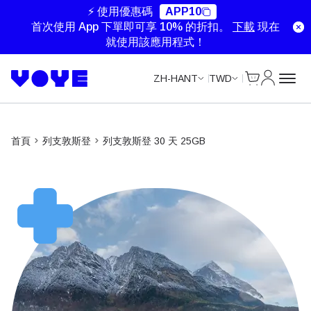
Unlimited Data
Unlimited Data
Unlimited Data
Unlimited Data
⚡ 使用優惠碼
APP10
首次使用 App 下單即可享 10% 的折扣。
下載
現在
就使用該應用程式！
Cart
我的帳戶
ZH-HANT
TWD
首頁
列支敦斯登
列支敦斯登 30 天 25GB