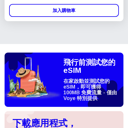
加入購物車
飛行前測試您的
eSIM
在家啟動並測試您的
eSIM，即可獲得
100MB 免費流量 - 僅由
Voye 特別提供
下載應用程式，