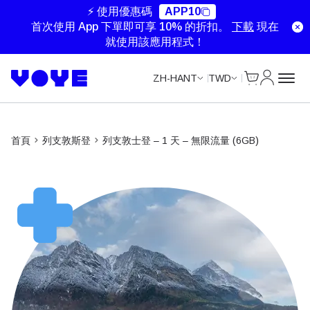
Unlimited Data
Unlimited Data
Unlimited Data
Unlimited Data
⚡ 使用優惠碼
APP10
首次使用 App 下單即可享 10% 的折扣。
下載
現在
就使用該應用程式！
Cart
我的帳戶
ZH-HANT
TWD
首頁
列支敦斯登
列支敦士登 – 1 天 – 無限流量 (6GB)