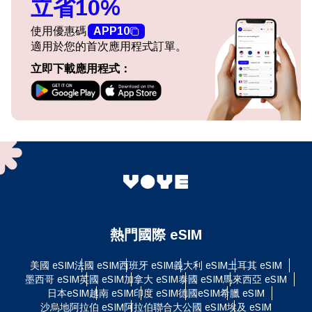
立省10%
使用優惠碼
APP10
適用於您的首次應用程式訂單。
立即下載應用程式：
熱門國際 eSIM
美國 eSIM
法國 eSIM
西班牙 eSIM
義大利 eSIM
土耳其 eSIM
墨西哥 eSIM
英國 eSIM
加拿大 eSIM
泰國 eSIM
馬來西亞 eSIM
日本eSIM
越南 eSIM
印度 eSIM
德國eSIM
希臘 eSIM
沙烏地阿拉伯 eSIM
阿拉伯聯合大公國 eSIM
埃及 eSIM