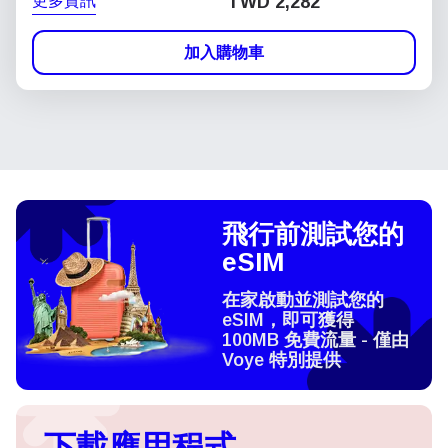
更多資訊
TWD 2,282
加入購物車
飛行前測試您的
eSIM
在家啟動並測試您的
eSIM，即可獲得
100MB 免費流量 - 僅由
Voye 特別提供
下載應用程式，