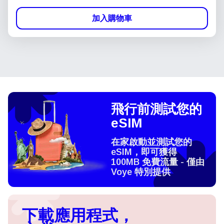
加入購物車
飛行前測試您的
eSIM
在家啟動並測試您的
eSIM，即可獲得
100MB 免費流量 - 僅由
Voye 特別提供
下載應用程式，