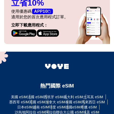
立省10%
使用優惠碼
APP10
適用於您的首次應用程式訂單。
立即下載應用程式：
熱門國際 eSIM
美國 eSIM
法國 eSIM
西班牙 eSIM
義大利 eSIM
土耳其 eSIM
墨西哥 eSIM
英國 eSIM
加拿大 eSIM
泰國 eSIM
馬來西亞 eSIM
日本eSIM
越南 eSIM
印度 eSIM
德國eSIM
希臘 eSIM
沙烏地阿拉伯 eSIM
阿拉伯聯合大公國 eSIM
埃及 eSIM