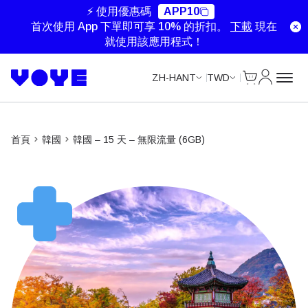
Unlimited Data
Unlimited Data
Unlimited Data
⚡ 使用優惠碼
APP10
首次使用 App 下單即可享 10% 的折扣。
下載
現在
就使用該應用程式！
Cart
我的帳戶
ZH-HANT
TWD
首頁
韓國​
韓國 – 15 天 – 無限流量 (6GB)