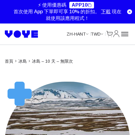
Unlimited Data
Unlimited Data
Unlimited Data
Unlimited Data
⚡ 使用優惠碼
APP10
首次使用 App 下單即可享 10% 的折扣。
下載
現在
就使用該應用程式！
Cart
我的帳戶
ZH-HANT
TWD
首頁
冰島
冰島 – 10 天 – 無限次