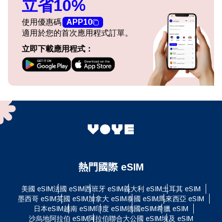
立省10%
使用優惠碼
APP10
適用於您的首次應用程式訂單。
立即下載應用程式：
熱門國際 eSIM
美國 eSIM
法國 eSIM
西班牙 eSIM
義大利 eSIM
土耳其 eSIM
墨西哥 eSIM
英國 eSIM
加拿大 eSIM
泰國 eSIM
馬來西亞 eSIM
日本eSIM
越南 eSIM
印度 eSIM
德國eSIM
希臘 eSIM
沙烏地阿拉伯 eSIM
阿拉伯聯合大公國 eSIM
埃及 eSIM