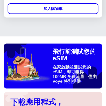
加入購物車
飛行前測試您的
eSIM
在家啟動並測試您的
eSIM，即可獲得
100MB 免費流量 - 僅由
Voye 特別提供
下載應用程式，