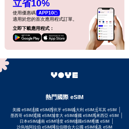
立省10%
使用優惠碼
APP10
適用於您的首次應用程式訂單。
立即下載應用程式：
熱門國際 eSIM
美國 eSIM
法國 eSIM
西班牙 eSIM
義大利 eSIM
土耳其 eSIM
墨西哥 eSIM
英國 eSIM
加拿大 eSIM
泰國 eSIM
馬來西亞 eSIM
日本eSIM
越南 eSIM
印度 eSIM
德國eSIM
希臘 eSIM
沙烏地阿拉伯 eSIM
阿拉伯聯合大公國 eSIM
埃及 eSIM