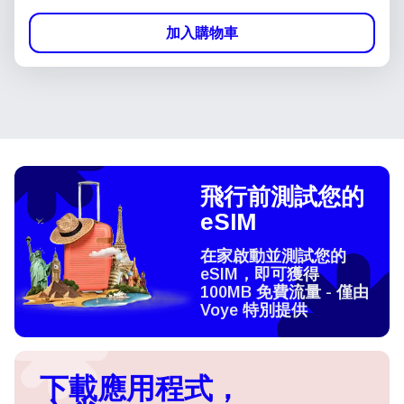
加入購物車
飛行前測試您的
eSIM
在家啟動並測試您的
eSIM，即可獲得
100MB 免費流量 - 僅由
Voye 特別提供
下載應用程式，