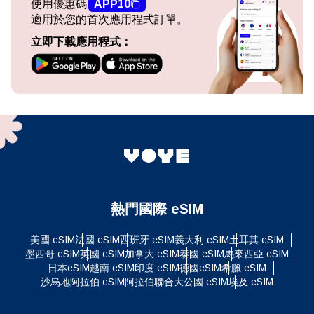
使用優惠碼
APP10
適用於您的首次應用程式訂單。
立即下載應用程式：
熱門國際 eSIM
美國 eSIM
法國 eSIM
西班牙 eSIM
義大利 eSIM
土耳其 eSIM
墨西哥 eSIM
英國 eSIM
加拿大 eSIM
泰國 eSIM
馬來西亞 eSIM
日本eSIM
越南 eSIM
印度 eSIM
德國eSIM
希臘 eSIM
沙烏地阿拉伯 eSIM
阿拉伯聯合大公國 eSIM
埃及 eSIM