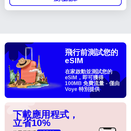
飛行前測試您的
eSIM
在家啟動並測試您的
eSIM，即可獲得
100MB 免費流量 - 僅由
Voye 特別提供
下載應用程式，
立省10%