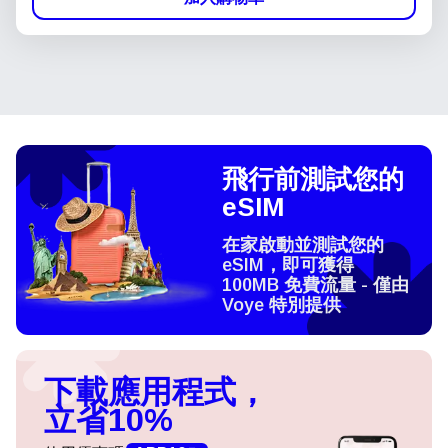
飛行前測試您的
eSIM
在家啟動並測試您的
eSIM，即可獲得
100MB 免費流量 - 僅由
Voye 特別提供
下載應用程式，
立省10%