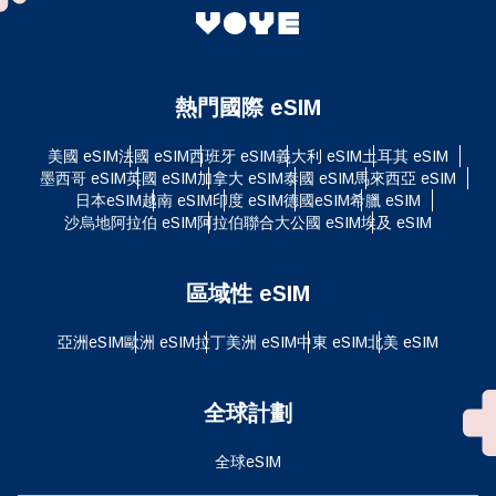
熱門國際 eSIM
美國 eSIM
法國 eSIM
西班牙 eSIM
義大利 eSIM
土耳其 eSIM
墨西哥 eSIM
英國 eSIM
加拿大 eSIM
泰國 eSIM
馬來西亞 eSIM
日本eSIM
越南 eSIM
印度 eSIM
德國eSIM
希臘 eSIM
沙烏地阿拉伯 eSIM
阿拉伯聯合大公國 eSIM
埃及 eSIM
區域性 eSIM
亞洲eSIM
歐洲 eSIM
拉丁美洲 eSIM
中東 eSIM
北美 eSIM
全球計劃
全球eSIM