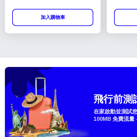
加入購物車
飛行前測試
在家啟動並測試您的
100MB 免費流量 
選
How 