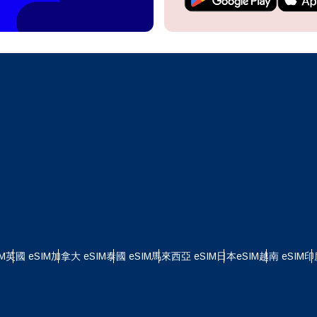
繼續前往您的帳戶或在幾秒鐘內建立一個新帳戶。
 your eSIM, start by checking if your device supports eSIM
logy. Then, contact your mobile carrier to request an eSIM activ
ill provide you with a QR code or activation details that you ca
繼續使用
Apple
er in your device settings. Once activated, you can enjoy the ben
繁體中文
M without needing a physical SIM card!
或使用電子郵件繼續
擇貨幣：
郵件
貨幣
發送驗證碼
 - 美元 (US)
KRW - 韓元
M
英國 eSIM
加拿大 eSIM
泰國 eSIM
馬來西亞 eSIM
日本eSIM
越南 eSIM
印
 - 新加坡元
TWD - 新台幣