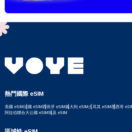
To get
techno
They w
or ent
of eSI
選
電子
搜尋
熱門國際 eSIM
USD
美國 eSIM
法國 eSIM
西班牙 eSIM
義大利 eSIM
土耳其 eSIM
墨西哥 eSI
阿拉伯聯合大公國 eSIM
埃及 eSIM
SGD
區域性 eSIM