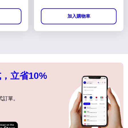
加入購物車
，立省10%
式訂單。
關閉彈出視窗
關閉彈出視窗