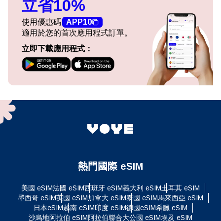
立省10%
使用優惠碼
APP10
適用於您的首次應用程式訂單。
立即下載應用程式：
熱門國際 eSIM
美國 eSIM
法國 eSIM
西班牙 eSIM
義大利 eSIM
土耳其 eSIM
墨西哥 eSIM
英國 eSIM
加拿大 eSIM
泰國 eSIM
馬來西亞 eSIM
日本eSIM
越南 eSIM
印度 eSIM
德國eSIM
希臘 eSIM
沙烏地阿拉伯 eSIM
阿拉伯聯合大公國 eSIM
埃及 eSIM