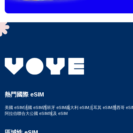
To get
techno
They w
or ent
of eSI
選
電子
選
搜尋
熱門國際 eSIM
USD
美國 eSIM
法國 eSIM
西班牙 eSIM
義大利 eSIM
土耳其 eSIM
墨西哥 eSI
阿拉伯聯合大公國 eSIM
埃及 eSIM
E
SGD
區域性 eSIM