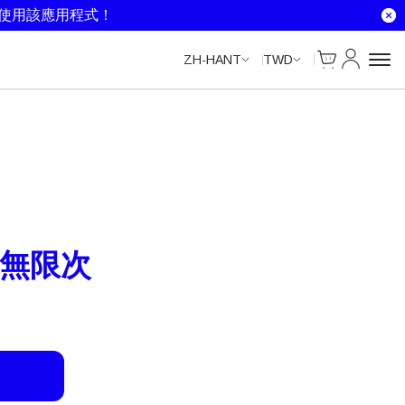
Unlimited Data
Unlimited Data
Unlimited Data
Unlimited Data
就使用該應用程式！
Cart
我的帳戶
ZH-HANT
TWD
– 無限次