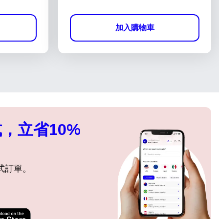
加入購物車
，立省10%
式訂單。
關閉彈出視窗