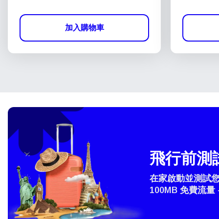
加入購物車
飛行前測試
在家啟動並測試您的
100MB 免費流量 
How 