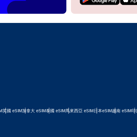
繼續前往您的帳戶或在幾秒鐘內建立一個新帳戶。
 your eSIM, start by checking if your device supports eSIM
logy. Then, contact your mobile carrier to request an eSIM activ
ill provide you with a QR code or activation details that you ca
繼續使用
Apple
er in your device settings. Once activated, you can enjoy the ben
M without needing a physical SIM card!
或使用電子郵件繼續
擇貨幣：
郵件
擇語言：
貨幣
發送驗證碼
 - 美元 (US)
KRW - 韓元
M
英國 eSIM
加拿大 eSIM
泰國 eSIM
馬來西亞 eSIM
日本eSIM
越南 eSIM
印
nglish
Español
 - 新加坡元
TWD - 新台幣