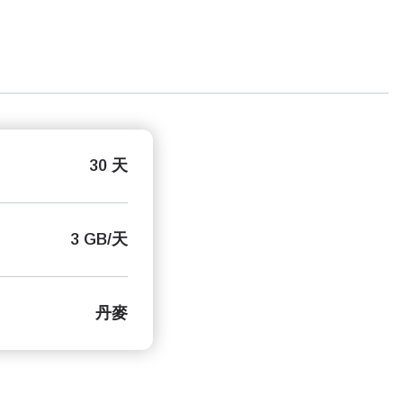
30 天
3 GB/天
丹麥