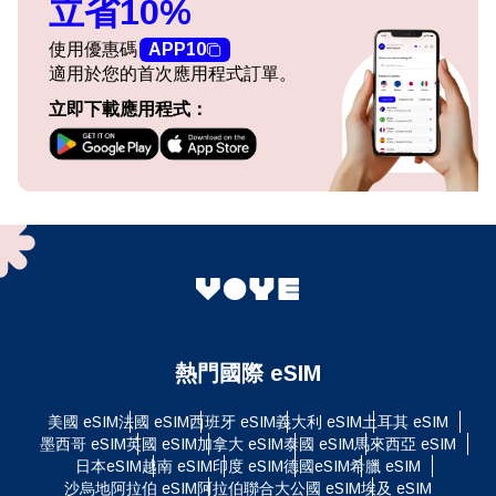
立省10%
使用優惠碼
APP10
適用於您的首次應用程式訂單。
立即下載應用程式：
熱門國際 eSIM
美國 eSIM
法國 eSIM
西班牙 eSIM
義大利 eSIM
土耳其 eSIM
墨西哥 eSIM
英國 eSIM
加拿大 eSIM
泰國 eSIM
馬來西亞 eSIM
日本eSIM
越南 eSIM
印度 eSIM
德國eSIM
希臘 eSIM
沙烏地阿拉伯 eSIM
阿拉伯聯合大公國 eSIM
埃及 eSIM