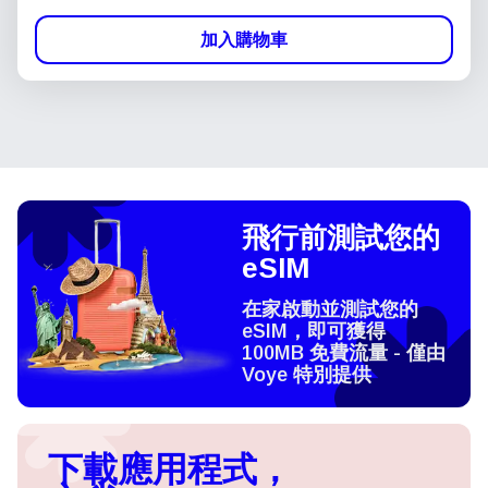
加入購物車
飛行前測試您的
eSIM
在家啟動並測試您的
eSIM，即可獲得
100MB 免費流量 - 僅由
Voye 特別提供
下載應用程式，