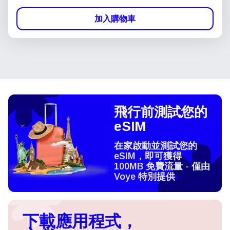
加入購物車
飛行前測試您的
eSIM
在家啟動並測試您的
eSIM，即可獲得
100MB 免費流量 - 僅由
Voye 特別提供
下載應用程式，