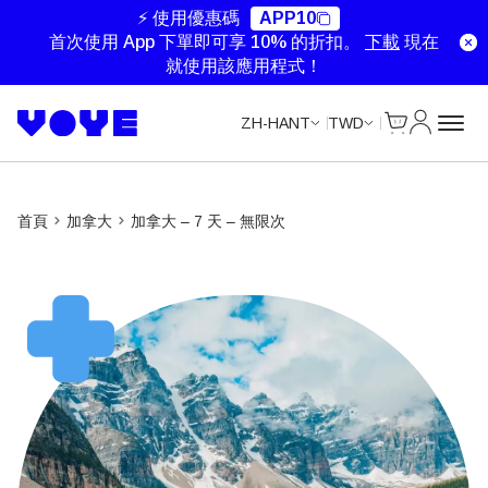
Unlimited Data
Unlimited Data
⚡ 使用優惠碼
APP10
首次使用 App 下單即可享 10% 的折扣。
下載
現在
就使用該應用程式！
Cart
我的帳戶
ZH-HANT
TWD
首頁
加拿大
加拿大 – 7 天 – 無限次