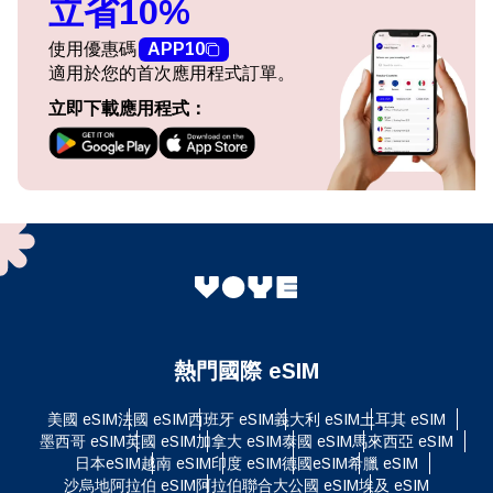
立省10%
使用優惠碼
APP10
適用於您的首次應用程式訂單。
立即下載應用程式：
熱門國際 eSIM
美國 eSIM
法國 eSIM
西班牙 eSIM
義大利 eSIM
土耳其 eSIM
墨西哥 eSIM
英國 eSIM
加拿大 eSIM
泰國 eSIM
馬來西亞 eSIM
日本eSIM
越南 eSIM
印度 eSIM
德國eSIM
希臘 eSIM
沙烏地阿拉伯 eSIM
阿拉伯聯合大公國 eSIM
埃及 eSIM