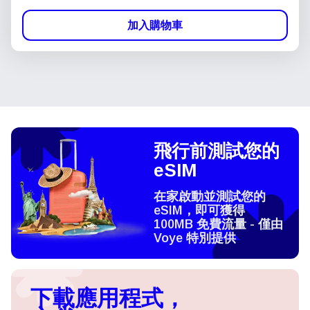
加入購物車
飛行前測試您的
eSIM
在家啟動並測試您的
eSIM，即可獲得
100MB 免費流量 - 僅由
Voye 特別提供
下載應用程式，