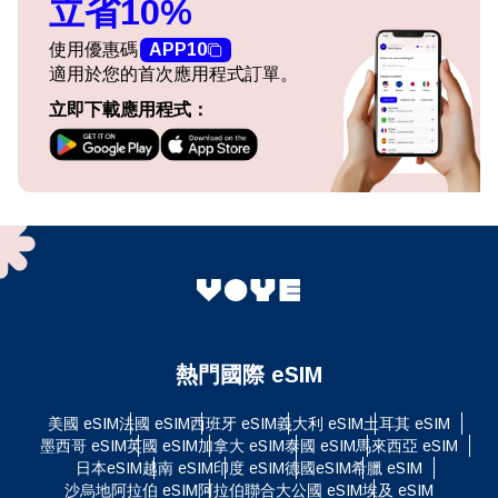
立省10%
使用優惠碼
APP10
適用於您的首次應用程式訂單。
立即下載應用程式：
熱門國際 eSIM
美國 eSIM
法國 eSIM
西班牙 eSIM
義大利 eSIM
土耳其 eSIM
墨西哥 eSIM
英國 eSIM
加拿大 eSIM
泰國 eSIM
馬來西亞 eSIM
日本eSIM
越南 eSIM
印度 eSIM
德國eSIM
希臘 eSIM
沙烏地阿拉伯 eSIM
阿拉伯聯合大公國 eSIM
埃及 eSIM