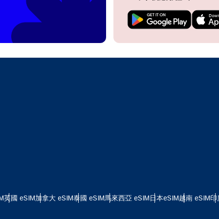
do I get my eSim?
繼續前往您的帳戶或在幾秒鐘內建立一個新帳戶。
 your eSIM, start by checking if your device supports eSIM
logy. Then, contact your mobile carrier to request an eSIM activ
ill provide you with a QR code or activation details that you ca
繼續使用
Apple
er in your device settings. Once activated, you can enjoy the ben
M without needing a physical SIM card!
或使用電子郵件繼續
擇貨幣：
郵件
擇語言：
貨幣
發送驗證碼
 - 美元 (US)
KRW - 韓元
M
英國 eSIM
加拿大 eSIM
泰國 eSIM
馬來西亞 eSIM
日本eSIM
越南 eSIM
印
nglish
Español
 - 新加坡元
TWD - 新台幣