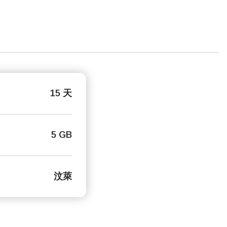
15 天
5 GB
汶萊