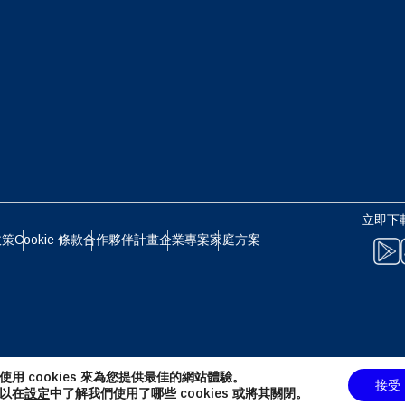
eutsch
Français
 - 日圓
EUR - 歐元
עברית
العرب
 - 泰銖
PHP - 菲律賓比索
日本語
한국어
 - 印尼盾
AUD - 澳幣
立即下載
olski
Português
政策
Cookie 條款
合作夥伴計畫
企業專案
家庭方案
 - 加幣
GBP - 英鎊
ทย
Türkçe
D - 阿聯酋迪拉姆
ILS - 以色列新謝克爾
简体中文
繁體中文
使用 cookies 來為您提供最佳的網站體驗。
接受
 - 瑞士法郎
NZD - 紐西蘭元
以在
設定
中了解我們使用了哪些 cookies 或將其關閉。