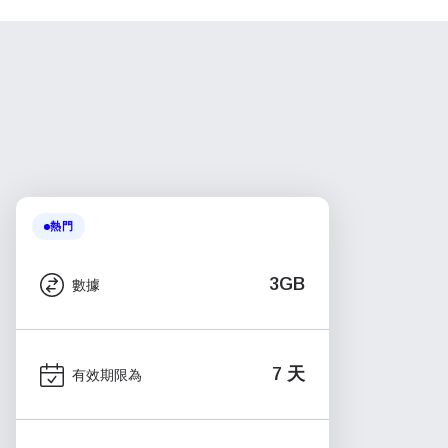
熱門
3GB
數據
7 天
有效期限為