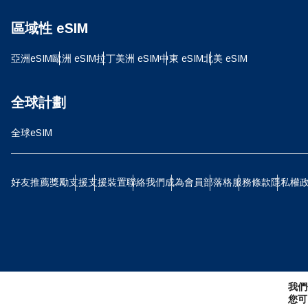
D
區域性 eSIM
JPY
亞洲eSIM
歐洲 eSIM
拉丁美洲 eSIM
中東 eSIM
北美 eSIM
ية
THB
全球計劃
全球eSIM
IDR
P
好友推薦獎勵
支援
支援裝置
聯絡我們
成為會員
部落格
服務條款
隱私權
CAD
ไ
AE
我們
CHF
您可