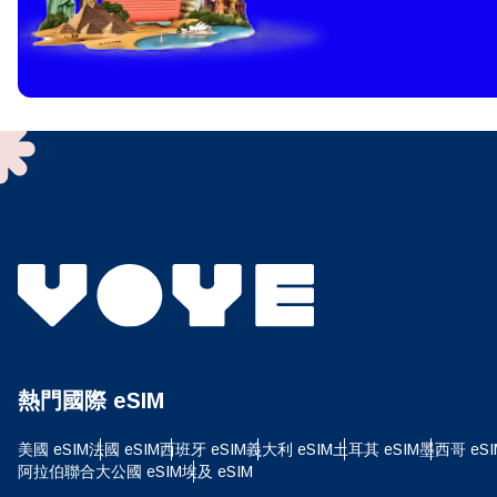
How 
To get
techno
They w
or ent
of eSI
選
電子
選
搜尋
熱門國際 eSIM
USD
美國 eSIM
法國 eSIM
西班牙 eSIM
義大利 eSIM
土耳其 eSIM
墨西哥 eSI
E
阿拉伯聯合大公國 eSIM
埃及 eSIM
SGD