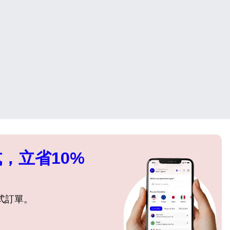
，立省10%
式訂單。
關閉彈出視窗