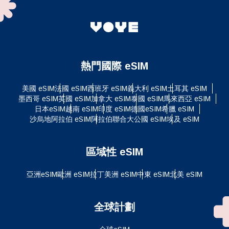
熱門國際 eSIM
美國 eSIM
法國 eSIM
西班牙 eSIM
義大利 eSIM
土耳其 eSIM
墨西哥 eSIM
英國 eSIM
加拿大 eSIM
泰國 eSIM
馬來西亞 eSIM
日本eSIM
越南 eSIM
印度 eSIM
德國eSIM
希臘 eSIM
沙烏地阿拉伯 eSIM
阿拉伯聯合大公國 eSIM
埃及 eSIM
區域性 eSIM
亞洲eSIM
歐洲 eSIM
拉丁美洲 eSIM
中東 eSIM
北美 eSIM
全球計劃