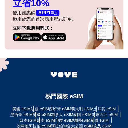
立省10%
使用優惠碼
APP10
適用於您的首次應用程式訂單。
立即下載應用程式：
熱門國際 eSIM
美國 eSIM
法國 eSIM
西班牙 eSIM
義大利 eSIM
土耳其 eSIM
墨西哥 eSIM
英國 eSIM
加拿大 eSIM
泰國 eSIM
馬來西亞 eSIM
日本eSIM
越南 eSIM
印度 eSIM
德國eSIM
希臘 eSIM
沙烏地阿拉伯 eSIM
阿拉伯聯合大公國 eSIM
埃及 eSIM