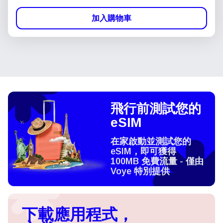
加入購物車
飛行前測試您的
eSIM
在家啟動並測試您的
eSIM，即可獲得
100MB 免費流量 - 僅由
Voye 特別提供
下載應用程式，