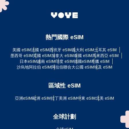
熱門國際 eSIM
美國 eSIM
法國 eSIM
西班牙 eSIM
義大利 eSIM
土耳其 eSIM
墨西哥 eSIM
英國 eSIM
加拿大 eSIM
泰國 eSIM
馬來西亞 eSIM
日本eSIM
越南 eSIM
印度 eSIM
德國eSIM
希臘 eSIM
沙烏地阿拉伯 eSIM
阿拉伯聯合大公國 eSIM
埃及 eSIM
區域性 eSIM
亞洲eSIM
歐洲 eSIM
拉丁美洲 eSIM
中東 eSIM
北美 eSIM
全球計劃