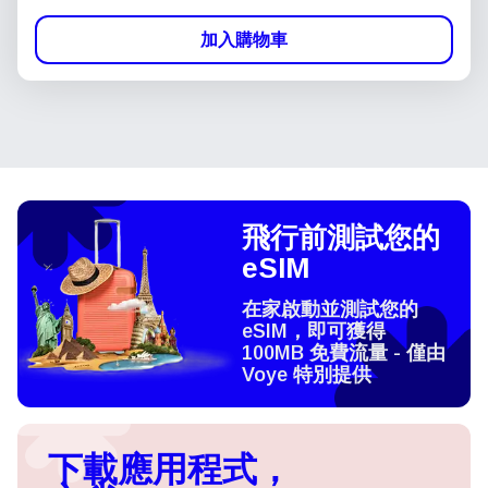
加入購物車
飛行前測試您的
eSIM
在家啟動並測試您的
eSIM，即可獲得
100MB 免費流量 - 僅由
Voye 特別提供
下載應用程式，