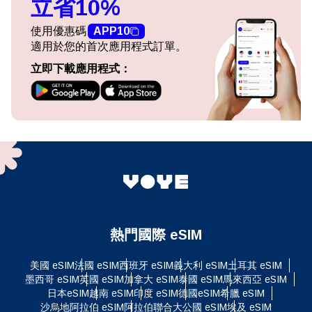
立省10%
使用優惠碼
APP10
適用於您的首次應用程式訂單。
立即下載應用程式：
熱門國際 eSIM
美國 eSIM
法國 eSIM
西班牙 eSIM
義大利 eSIM
土耳其 eSIM
墨西哥 eSIM
英國 eSIM
加拿大 eSIM
泰國 eSIM
馬來西亞 eSIM
日本eSIM
越南 eSIM
印度 eSIM
德國eSIM
希臘 eSIM
沙烏地阿拉伯 eSIM
阿拉伯聯合大公國 eSIM
埃及 eSIM