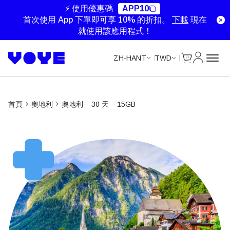
Unlimited Data
Unlimited Data
⚡ 使用優惠碼
APP10
首次使用 App 下單即可享 10% 的折扣。
下載
現在
就使用該應用程式！
Cart
我的帳戶
ZH-HANT
TWD
首頁
奧地利
奧地利 – 30 天 – 15GB