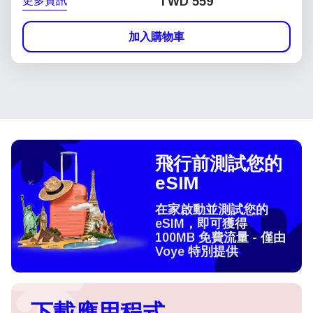
更多資訊
TWD 559
加入購物車
飛行前測試您的
eSIM
在家啟動並測試您的
eSIM，即可獲得
100MB 免費流量 - 僅由
Voye 特別提供
下載應用程式，