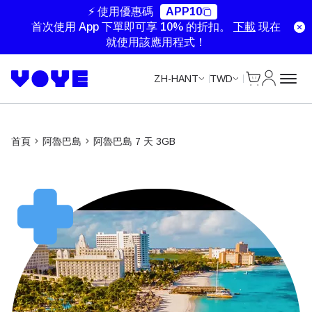
Unlimited Data
Unlimited Data
Unlimited Data
Unlimited Data
⚡ 使用優惠碼
APP10
首次使用 App 下單即可享 10% 的折扣。
下載
現在
就使用該應用程式！
Cart
我的帳戶
ZH-HANT
TWD
首頁
阿魯巴島
阿魯巴島 7 天 3GB