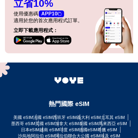
立省10%
使用優惠碼
APP10
適用於您的首次應用程式訂單。
立即下載應用程式：
熱門國際 eSIM
美國 eSIM
法國 eSIM
西班牙 eSIM
義大利 eSIM
土耳其 eSIM
墨西哥 eSIM
英國 eSIM
加拿大 eSIM
泰國 eSIM
馬來西亞 eSIM
日本eSIM
越南 eSIM
印度 eSIM
德國eSIM
希臘 eSIM
沙烏地阿拉伯 eSIM
阿拉伯聯合大公國 eSIM
埃及 eSIM