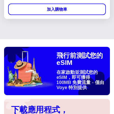
加入購物車
飛行前測試您的
eSIM
在家啟動並測試您的
eSIM，即可獲得
100MB 免費流量 - 僅由
Voye 特別提供
下載應用程式，