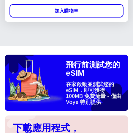
加入購物車
飛行前測試您的
eSIM
在家啟動並測試您的
eSIM，即可獲得
100MB 免費流量 - 僅由
Voye 特別提供
下載應用程式，