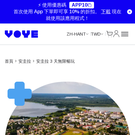
Unlimited Data
Unlimited Data
Unlimited Data
⚡ 使用優惠碼
APP10
首次使用 App 下單即可享 10% 的折扣。
下載
現在
就使用該應用程式！
Cart
我的帳戶
ZH-HANT
TWD
首頁
安圭拉
安圭拉 3 天無限暢玩