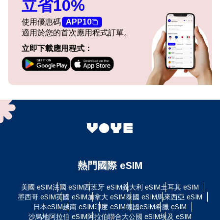
立省10%
使用優惠碼
APP10
適用於您的首次應用程式訂單。
立即下載應用程式：
熱門國際 eSIM
美國 eSIM
法國 eSIM
西班牙 eSIM
義大利 eSIM
土耳其 eSIM
墨西哥 eSIM
英國 eSIM
加拿大 eSIM
泰國 eSIM
馬來西亞 eSIM
日本eSIM
越南 eSIM
印度 eSIM
德國eSIM
希臘 eSIM
沙烏地阿拉伯 eSIM
阿拉伯聯合大公國 eSIM
埃及 eSIM