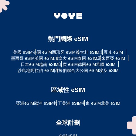
熱門國際 eSIM
美國 eSIM
法國 eSIM
西班牙 eSIM
義大利 eSIM
土耳其 eSIM
墨西哥 eSIM
英國 eSIM
加拿大 eSIM
泰國 eSIM
馬來西亞 eSIM
日本eSIM
越南 eSIM
印度 eSIM
德國eSIM
希臘 eSIM
沙烏地阿拉伯 eSIM
阿拉伯聯合大公國 eSIM
埃及 eSIM
區域性 eSIM
亞洲eSIM
歐洲 eSIM
拉丁美洲 eSIM
中東 eSIM
北美 eSIM
全球計劃
全球eSIM