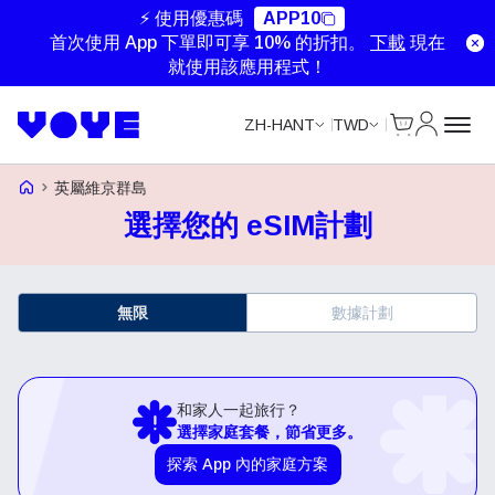
⚡ 使用優惠碼
APP10
首次使用 App 下單即可享 10% 的折扣。
下載
現在
就使用該應用程式！
Cart
我的帳戶
ZH-HANT
TWD
Voye Homepage
英屬維京群島
選擇您的 eSIM計劃
無限
數據計劃
和家人一起旅行？
選擇家庭套餐，節省更多。
探索 App 內的家庭方案