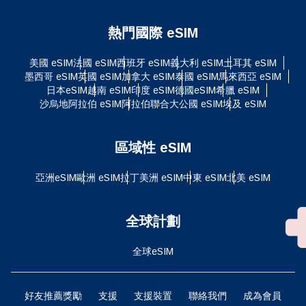
熱門國際 eSIM
美國 eSIM
法國 eSIM
西班牙 eSIM
義大利 eSIM
土耳其 eSIM
墨西哥 eSIM
英國 eSIM
加拿大 eSIM
泰國 eSIM
馬來西亞 eSIM
日本eSIM
越南 eSIM
印度 eSIM
德國eSIM
希臘 eSIM
沙烏地阿拉伯 eSIM
阿拉伯聯合大公國 eSIM
埃及 eSIM
區域性 eSIM
亞洲eSIM
歐洲 eSIM
拉丁美洲 eSIM
中東 eSIM
北美 eSIM
全球計劃
全球eSIM
好友推薦獎勵
支援
支援裝置
聯絡我們
成為會員