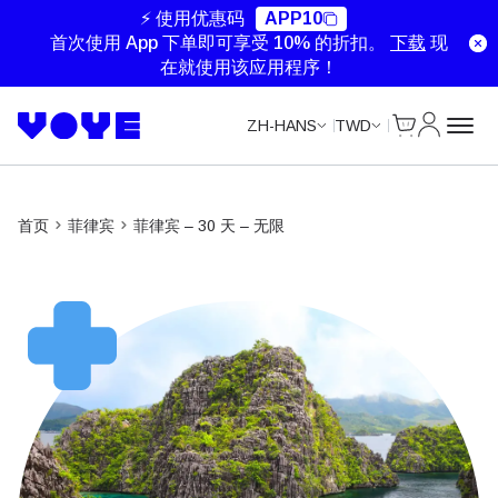
Unlimited Data
Unlimited Data
Unlimited Data
⚡ 使用优惠码
APP10
首次使用 App 下单即可享受 10% 的折扣。
下载
现
在就使用该应用程序！
Cart
我的账户
ZH-HANS
TWD
首页
菲律宾
菲律宾 – 30 天 – 无限