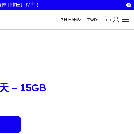
Unlimited Data
Unlimited Data
Unlimited Data
Unlimited Data
就使用该应用程序！
Cart
我的账户
ZH-HANS
TWD
天 – 15GB