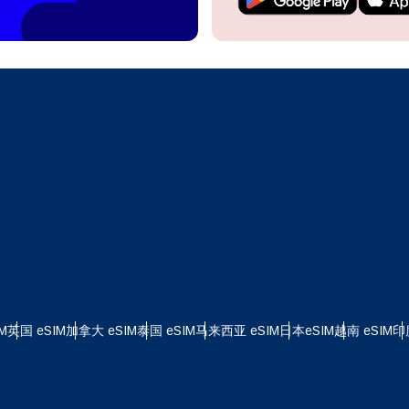
继续访问您的账户或在几秒钟内创建一个新账户。
 your eSIM, start by checking if your device supports eSIM
logy. Then, contact your mobile carrier to request an eSIM activ
ill provide you with a QR code or activation details that you ca
继续使用
Apple
er in your device settings. Once activated, you can enjoy the ben
M without needing a physical SIM card!
或使用电子邮件继续
择货币：
邮件
择语言：
货币
发送验证码
 - 美元
KRW - 南非兰特 (R)
M
英国 eSIM
加拿大 eSIM
泰国 eSIM
马来西亚 eSIM
日本eSIM
越南 eSIM
印
nglish
Español
D - 新加坡元（S$）
TWD - 新台币