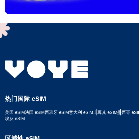
To get
techno
They w
or ent
of eSI
选
电子
选
搜索
热门国际 eSIM
USD
美国 eSIM
法国 eSIM
西班牙 eSIM
意大利 eSIM
土耳其 eSIM
墨西哥 eSI
埃及 eSIM
E
SG
区域性 eSIM