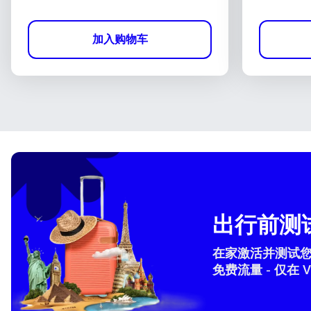
加入购物车
出行前测试
在家激活并测试您的 
免费流量 - 仅在 V
How 