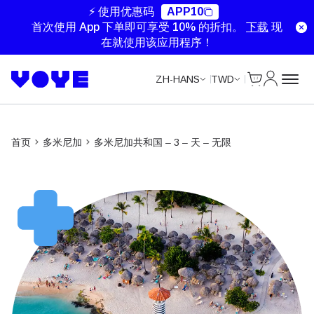
Unlimited Data
Unlimited Data
Unlimited Data
⚡ 使用优惠码
APP10
首次使用 App 下单即可享受 10% 的折扣。
下载
现
在就使用该应用程序！
Cart
我的账户
ZH-HANS
TWD
首页
多米尼加
多米尼加共和国 – 3 – 天 – 无限