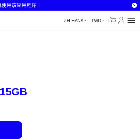
Unlimited Data
Unlimited Data
Unlimited Data
Unlimited Data
就使用该应用程序！
Cart
我的账户
ZH-HANS
TWD
 15GB