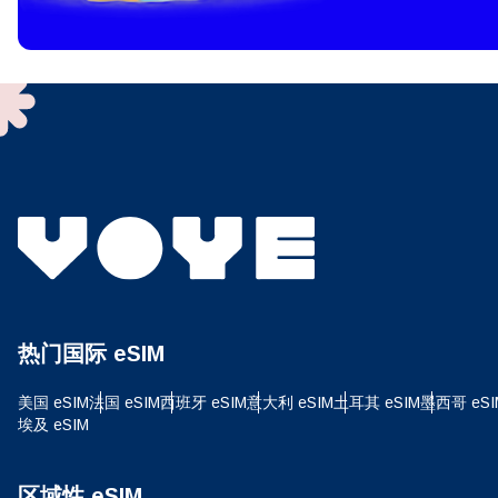
To get
techno
They w
or ent
of eSI
选
电子
选
搜索
热门国际 eSIM
USD
美国 eSIM
法国 eSIM
西班牙 eSIM
意大利 eSIM
土耳其 eSIM
墨西哥 eSI
埃及 eSIM
E
SG
区域性 eSIM