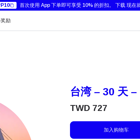
P10
首次使用 App 下单即可享受 10% 的折扣。
下载 现在
得奖励
台湾 – 30 天 –
TWD
727
加入购物车