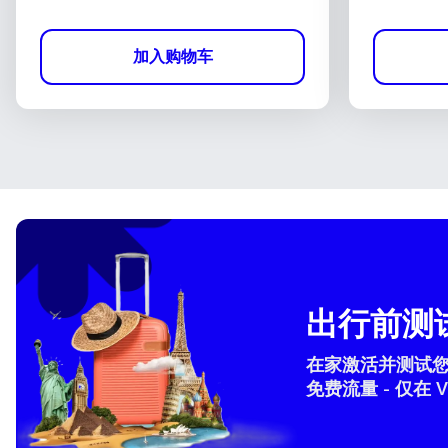
加入购物车
出行前测试
在家激活并测试您的 
免费流量 - 仅在 V
How 