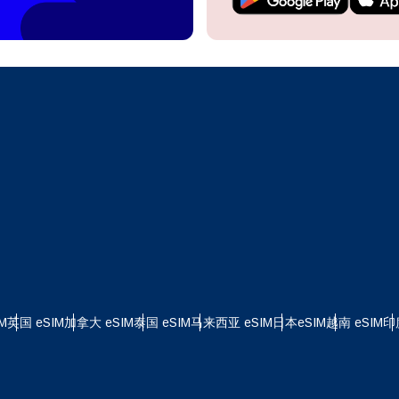
继续访问您的账户或在几秒钟内创建一个新账户。
 your eSIM, start by checking if your device supports eSIM
logy. Then, contact your mobile carrier to request an eSIM activ
ill provide you with a QR code or activation details that you ca
继续使用
Apple
er in your device settings. Once activated, you can enjoy the ben
M without needing a physical SIM card!
或使用电子邮件继续
择货币：
邮件
择语言：
货币
发送验证码
 - 美元
KRW - 南非兰特 (R)
M
英国 eSIM
加拿大 eSIM
泰国 eSIM
马来西亚 eSIM
日本eSIM
越南 eSIM
印
nglish
Español
D - 新加坡元（S$）
TWD - 新台币