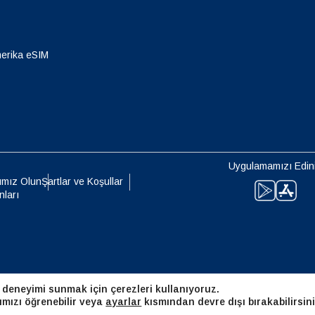
eutsch
Français
- Japon Yeni
EUR - Euro
erika eSIM
עברית
العرب
- Tayland Bahtı
PHP - Filipin Pesosu
日本語
한국어
- Endonezya Rupiahı
AUD - Avustralya Doları
Uygulamamızı Edin
olski
Português
ımız Olun
Şartlar ve Koşullar
nları
- Kanada Doları
GBP - İngiliz Sterlini
ทย
Türkçe
 Birleşik Arap Emirlikleri Dirhemi
ILS - Yeni İsrail Şekeli
简体中文
繁體中文
 deneyimi sunmak için çerezleri kullanıyoruz.
- İsviçre Frangı
NZD - Yeni Zelanda Doları
ımızı öğrenebilir veya
ayarlar
kısmından devre dışı bırakabilirsini