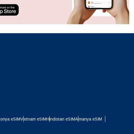
ation.
n scan
efits
Açılır Pencereyi Kapat
Açılır Pencereyi Kapat
ponya eSIM
Vietnam eSIM
Hindistan eSIM
Almanya eSIM