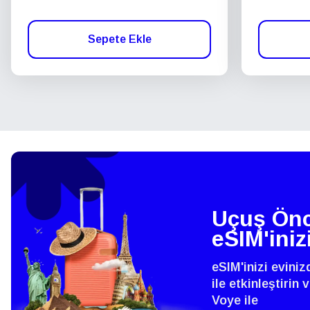
Sepete Ekle
Uçuş Önc
eSIM'iniz
eSIM'inizi evini
ile etkinleştirin
Voye ile