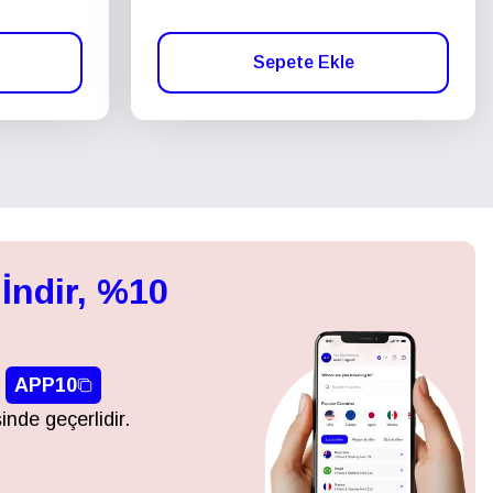
Sepete Ekle
İndir, %10
APP10
inde geçerlidir.
Açılır Pencereyi Kapat