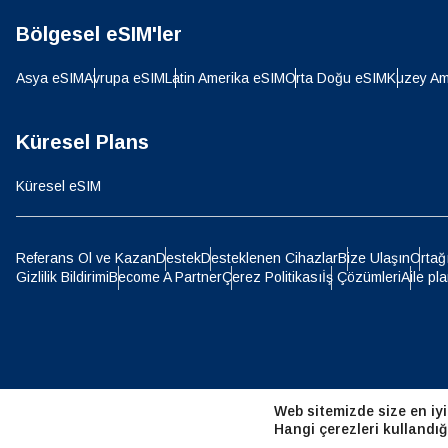
Bölgesel eSIM'ler
D
JPY 
Asya eSIM
Avrupa eSIM
Latin Amerika eSIM
Orta Doğu eSIM
Kuzey Am
ية
THB 
Küresel Plans
Küresel eSIM
IDR 
P
Referans Ol ve Kazan
Destek
Desteklenen Cihazlar
Bize Ulaşın
Ortağ
Gizlilik Bildirimi
Become A Partner
Çerez Politikası
İş Çözümleri
Aile pla
CAD 
ไ
AED -
Web sitemizde size en iyi
CHF 
Hangi çerezleri kullandığ