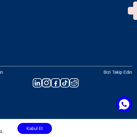
in
Bizi Takip Edin
Kabul Et
z.