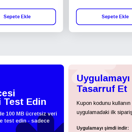
Sepete Ekle
Sepete Ekle
Uygulamayı 
Tasarruf Et
esi
i Test Edin
Kupon kodunu kullanın
uygulamadaki ilk sipariş
zde 100 MB ücretsiz veri
 ve test edin - sadece
Uygulamayı şimdi indir:
Giriş Yap veya Kayıt Ol