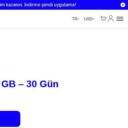
rim kazanın.
İndirme şimdi uygulama!
Cart
Hesabım
TR
USD
 GB – 30 Gün