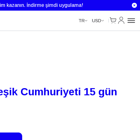
rim kazanın.
İndirme şimdi uygulama!
Cart
Hesabım
TR
USD
eşik Cumhuriyeti 15 gün