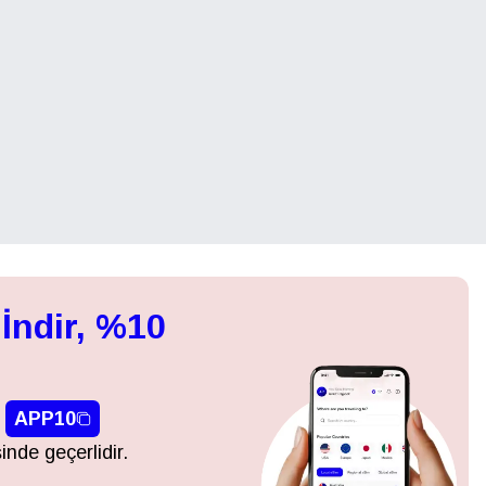
İndir, %10
APP10
inde geçerlidir.