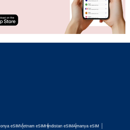
Açılır Pencereyi Kapat
ation.
n scan
efits
Açılır Pencereyi Kapat
Açılır Pencereyi Kapat
ponya eSIM
Vietnam eSIM
Hindistan eSIM
Almanya eSIM