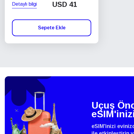
USD
41
Detaylı bilgi
Sepete Ekle
Uçuş Önc
eSIM'iniz
eSIM'inizi evini
ile etkinleştirin