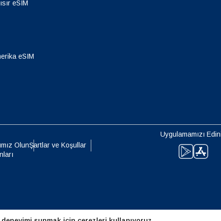
- Singapur Doları
TWD - Yeni Tayvan Doları
ısır eSIM
eutsch
Français
- Japon Yeni
EUR - Euro
erika eSIM
עברית
العرب
- Tayland Bahtı
PHP - Filipin Pesosu
日本語
한국어
- Endonezya Rupiahı
AUD - Avustralya Doları
olski
Português
Uygulamamızı Edin
ımız Olun
Şartlar ve Koşullar
- Kanada Doları
GBP - İngiliz Sterlini
nları
ทย
Türkçe
 Birleşik Arap Emirlikleri Dirhemi
ILS - Yeni İsrail Şekeli
简体中文
繁體中文
- İsviçre Frangı
NZD - Yeni Zelanda Doları
 deneyimi sunmak için çerezleri kullanıyoruz.