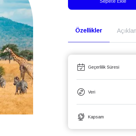
Sepete Ekle
Özellikler
Açıkla
Geçerlilik Süresi
Veri
Kapsam