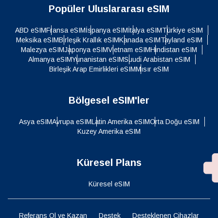
Popüler Uluslararası eSIM
ABD eSIM
Fransa eSIM
İspanya eSIM
İtalya eSIM
Türkiye eSIM
Meksika eSIM
Birleşik Krallık eSIM
Kanada eSIM
Tayland eSIM
Malezya eSIM
Japonya eSIM
Vietnam eSIM
Hindistan eSIM
Almanya eSIM
Yunanistan eSIM
Suudi Arabistan eSIM
Birleşik Arap Emirlikleri eSIM
Mısır eSIM
Bölgesel eSIM'ler
Asya eSIM
Avrupa eSIM
Latin Amerika eSIM
Orta Doğu eSIM
Kuzey Amerika eSIM
Küresel Plans
Küresel eSIM
Referans Ol ve Kazan
Destek
Desteklenen Cihazlar