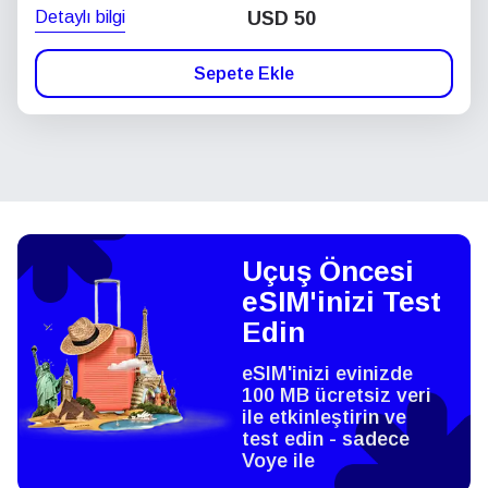
Detaylı bilgi
USD
50
Sepete Ekle
Uçuş Öncesi
eSIM'inizi Test
Edin
eSIM'inizi evinizde
100 MB ücretsiz veri
ile etkinleştirin ve
test edin - sadece
Voye ile