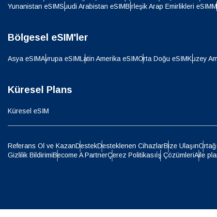
SGD 
Yunanistan eSIM
Suudi Arabistan eSIM
Birleşik Arap Emirlikleri eSIM
M
D
Bölgesel eSIM'ler
JPY 
Asya eSIM
Avrupa eSIM
Latin Amerika eSIM
Orta Doğu eSIM
Kuzey Am
ية
THB 
Küresel Plans
IDR 
Küresel eSIM
P
CAD 
Referans Ol ve Kazan
Destek
Desteklenen Cihazlar
Bize Ulaşın
Ortağ
Gizlilik Bildirimi
Become A Partner
Çerez Politikası
İş Çözümleri
Aile pla
ไ
AED -
CHF 