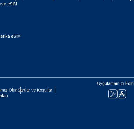
- Singapur Doları
TWD - Yeni Tayvan Doları
ısır eSIM
eutsch
Français
- Japon Yeni
EUR - Euro
erika eSIM
עברית
العرب
- Tayland Bahtı
PHP - Filipin Pesosu
日本語
한국어
- Endonezya Rupiahı
AUD - Avustralya Doları
olski
Português
Uygulamamızı Edin
- Kanada Doları
GBP - İngiliz Sterlini
ımız Olun
Şartlar ve Koşullar
nları
ทย
Türkçe
 Birleşik Arap Emirlikleri Dirhemi
ILS - Yeni İsrail Şekeli
简体中文
繁體中文
- İsviçre Frangı
NZD - Yeni Zelanda Doları