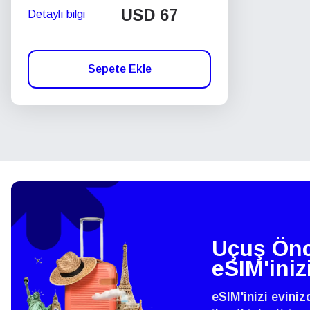
USD
67
Detaylı bilgi
Sepete Ekle
Uçuş Önc
eSIM'iniz
eSIM'inizi evini