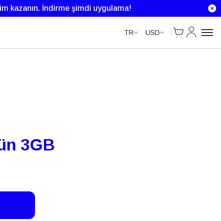
rim kazanın.
İndirme şimdi uygulama!
Cart
Hesabım
TR
USD
ün 3GB