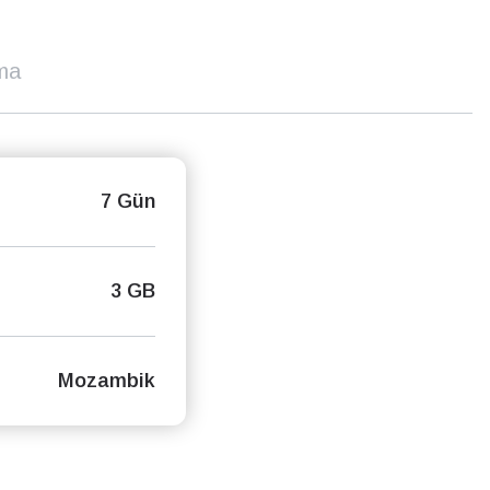
ma
7 Gün
3 GB
Mozambik