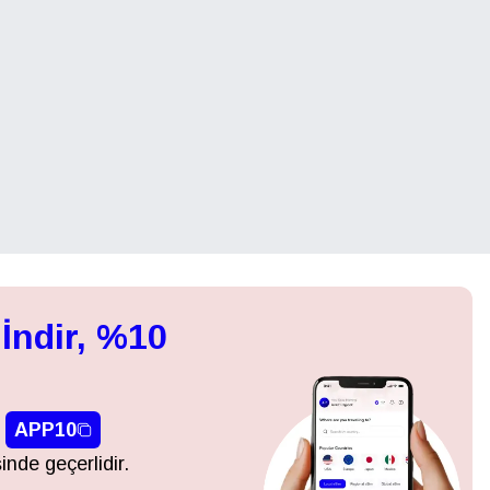
İndir, %10
APP10
inde geçerlidir.