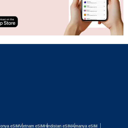
Açılır Pencereyi Kapat
ation.
n scan
efits
Açılır Pencereyi Kapat
Açılır Pencereyi Kapat
ponya eSIM
Vietnam eSIM
Hindistan eSIM
Almanya eSIM