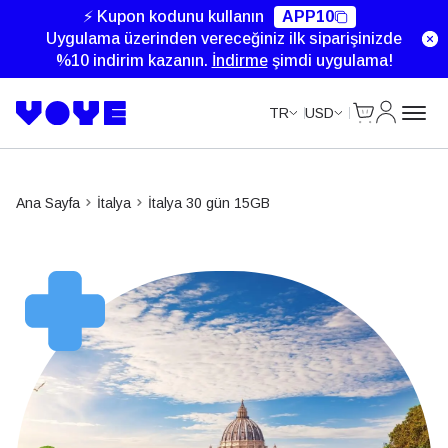
Unlimited Data
Unlimited Data
⚡ Kupon kodunu kullanın
APP10
Uygulama üzerinden vereceğiniz ilk siparişinizde
%10 indirim kazanın.
İndirme
şimdi uygulama!
Cart
Hesabım
TR
USD
Ana Sayfa
İtalya
İtalya 30 gün 15GB