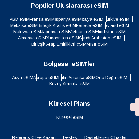
Popüler Uluslararası eSIM
ABD eSIM
Fransa eSIM
İspanya eSIM
İtalya eSIM
Türkiye eSIM
Meksika eSIM
Birleşik Krallık eSIM
Kanada eSIM
Tayland eSIM
Malezya eSIM
Japonya eSIM
Vietnam eSIM
Hindistan eSIM
Almanya eSIM
Yunanistan eSIM
Suudi Arabistan eSIM
Birleşik Arap Emirlikleri eSIM
Mısır eSIM
Bölgesel eSIM'ler
Asya eSIM
Avrupa eSIM
Latin Amerika eSIM
Orta Doğu eSIM
Kuzey Amerika eSIM
Küresel Plans
Küresel eSIM
Referans Ol ve Kazan
Destek
Desteklenen Cihazlar