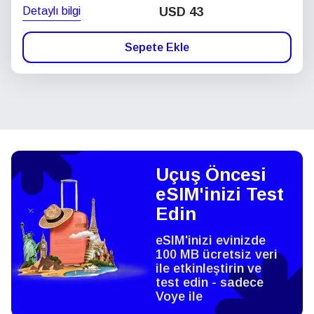
Detaylı bilgi
USD
43
Sepete Ekle
Uçuş Öncesi
eSIM'inizi Test
Edin
eSIM'inizi evinizde
100 MB ücretsiz veri
ile etkinleştirin ve
test edin - sadece
Voye ile