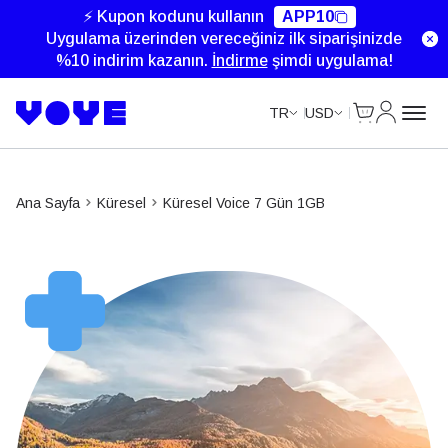
Data Calls
⚡ Kupon kodunu kullanın
APP10
Uygulama üzerinden vereceğiniz ilk siparişinizde
%10 indirim kazanın.
İndirme
şimdi uygulama!
Cart
Hesabım
TR
USD
Ana Sayfa
Küresel
Küresel Voice 7 Gün 1GB