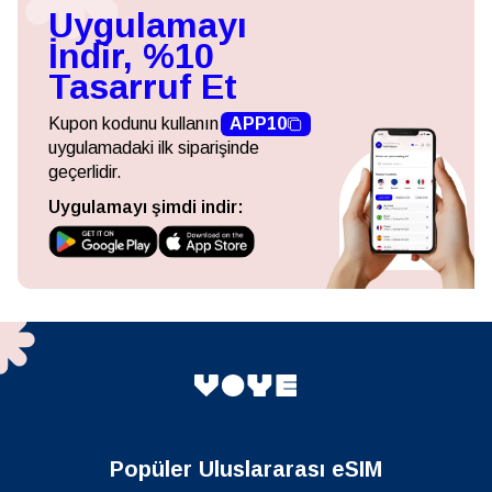
Uygulamayı
İndir, %10
Tasarruf Et
Kupon kodunu kullanın
APP10
uygulamadaki ilk siparişinde
geçerlidir.
Uygulamayı şimdi indir:
Popüler Uluslararası eSIM