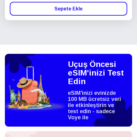
Sepete Ekle
Uçuş Öncesi
eSIM'inizi Test
Edin
eSIM'inizi evinizde
100 MB ücretsiz veri
ile etkinleştirin ve
test edin - sadece
Voye ile