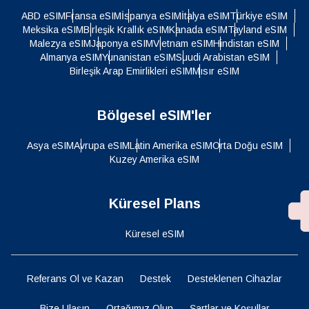
ABD eSIM
Fransa eSIM
İspanya eSIM
İtalya eSIM
Türkiye eSIM
Meksika eSIM
Birleşik Krallık eSIM
Kanada eSIM
Tayland eSIM
Malezya eSIM
Japonya eSIM
Vietnam eSIM
Hindistan eSIM
Almanya eSIM
Yunanistan eSIM
Suudi Arabistan eSIM
Birleşik Arap Emirlikleri eSIM
Mısır eSIM
Bölgesel eSIM'ler
Asya eSIM
Avrupa eSIM
Latin Amerika eSIM
Orta Doğu eSIM
Kuzey Amerika eSIM
Küresel Plans
Küresel eSIM
Referans Ol ve Kazan
Destek
Desteklenen Cihazlar
Bize Ulaşın
Ortağımız Olun
Şartlar ve Koşullar