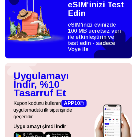
eSIM'inizi Test
Edin
eSIM'inizi evinizde
100 MB ücretsiz veri
ile etkinleştirin ve
test edin - sadece
Voye ile
Uygulamayı
İndir, %10
Tasarruf Et
Kupon kodunu kullanın
APP10
uygulamadaki ilk siparişinde
geçerlidir.
Uygulamayı şimdi indir: