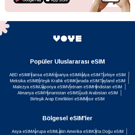
Popüler Uluslararası eSIM
ABD eSIM
Fransa eSIM
İspanya eSIM
İtalya eSIM
Türkiye eSIM
Meksika eSIM
Birleşik Krallık eSIM
Kanada eSIM
Tayland eSIM
Malezya eSIM
Japonya eSIM
Vietnam eSIM
Hindistan eSIM
Almanya eSIM
Yunanistan eSIM
Suudi Arabistan eSIM
Birleşik Arap Emirlikleri eSIM
Mısır eSIM
Bölgesel eSIM'ler
Asya eSIM
Avrupa eSIM
Latin Amerika eSIM
Orta Doğu eSIM