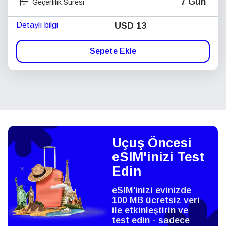
7 Gün
Geçerlilik Süresi
Detaylı bilgi
USD
13
Sepete Ekle
Uçuş Öncesi
eSIM'inizi Test
Edin
eSIM'inizi evinizde
100 MB ücretsiz veri
ile etkinleştirin ve
test edin - sadece