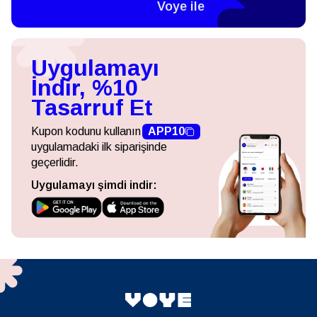
Voye ile
Uygulamayı
İndir, %10
Tasarruf Et
Kupon kodunu kullanın
APP10
uygulamadaki ilk siparişinde
geçerlidir.
Uygulamayı şimdi indir: