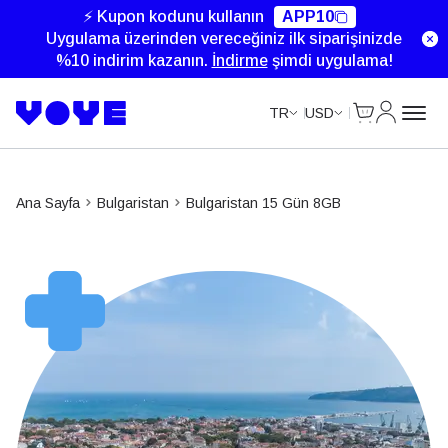
Unlimited Data
Unlimited Data
⚡ Kupon kodunu kullanın
APP10
Uygulama üzerinden vereceğiniz ilk siparişinizde
%10 indirim kazanın.
İndirme
şimdi uygulama!
Cart
Hesabım
TR
USD
Ana Sayfa
Bulgaristan
Bulgaristan 15 Gün 8GB