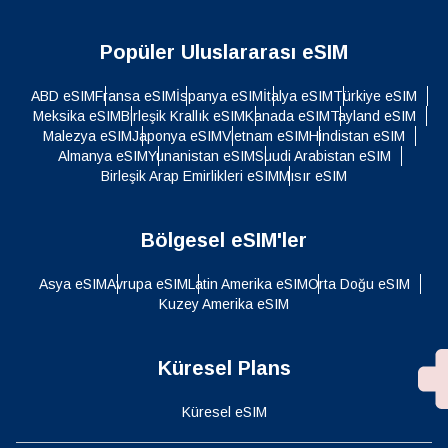
Popüler Uluslararası eSIM
ABD eSIM
Fransa eSIM
İspanya eSIM
İtalya eSIM
Türkiye eSIM
Meksika eSIM
Birleşik Krallık eSIM
Kanada eSIM
Tayland eSIM
Malezya eSIM
Japonya eSIM
Vietnam eSIM
Hindistan eSIM
Almanya eSIM
Yunanistan eSIM
Suudi Arabistan eSIM
Birleşik Arap Emirlikleri eSIM
Mısır eSIM
Bölgesel eSIM'ler
Asya eSIM
Avrupa eSIM
Latin Amerika eSIM
Orta Doğu eSIM
Kuzey Amerika eSIM
Küresel Plans
Küresel eSIM