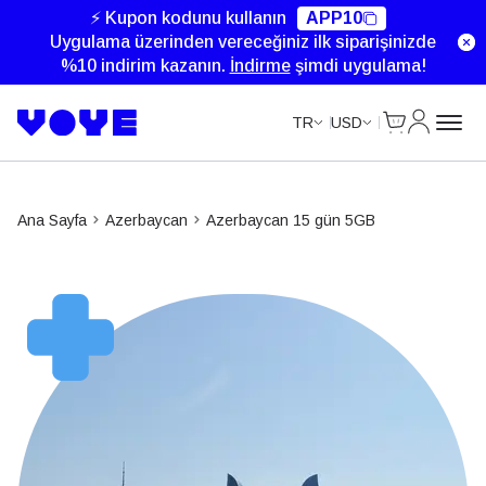
⚡ Kupon kodunu kullanın
APP10
Uygulama üzerinden vereceğiniz ilk siparişinizde
%10 indirim kazanın.
İndirme
şimdi uygulama!
Cart
Hesabım
TR
USD
Ana Sayfa
Azerbaycan
Azerbaycan 15 gün 5GB