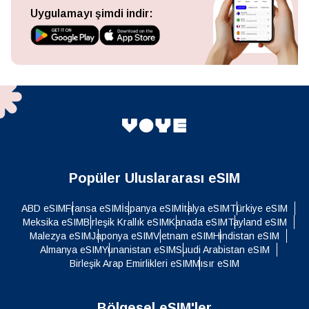
Uygulamayı şimdi indir:
Popüler Uluslararası eSIM
ABD eSIM
Fransa eSIM
İspanya eSIM
İtalya eSIM
Türkiye eSIM
Meksika eSIM
Birleşik Krallık eSIM
Kanada eSIM
Tayland eSIM
Malezya eSIM
Japonya eSIM
Vietnam eSIM
Hindistan eSIM
Almanya eSIM
Yunanistan eSIM
Suudi Arabistan eSIM
Birleşik Arap Emirlikleri eSIM
Mısır eSIM
Bölgesel eSIM'ler