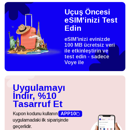
Uçuş Öncesi
eSIM'inizi Test
Edin
eSIM'inizi evinizde
100 MB ücretsiz veri
ile etkinleştirin ve
test edin - sadece
Voye ile
Uygulamayı
İndir, %10
Tasarruf Et
Kupon kodunu kullanın
APP10
uygulamadaki ilk siparişinde
geçerlidir.